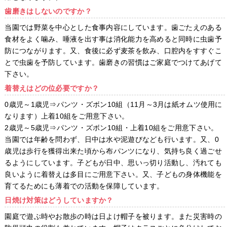
歯磨きはしないのですか？
当園では野菜を中心とした食事内容にしています。歯ごたえのある
食材をよく噛み、唾液を出す事は消化能力を高めると同時に虫歯予
防につながります。又、食後に必ず麦茶を飲み、口腔内をすすぐこ
とで虫歯を予防しています。歯磨きの習慣はご家庭でつけてあげて
下さい。
着替えはどの位必要ですか？
0歳児～1歳児⇒パンツ・ズボン10組（11月～3月は紙オムツ使用に
なります）上着10組をご用意下さい。
2歳児～5歳児⇒パンツ・ズボン10組・上着10組をご用意下さい。
当園では年齢を問わず、日中は水や泥遊びなども行います。又、0
歳児は歩行を獲得出来た頃から布パンツになり、気持ち良く過ごせ
るようにしています。子どもが日中、思いっ切り活動し、汚れても
良いように着替えは多目にご用意下さい。又、子どもの身体機能を
育てるためにも薄着での活動を保障しています。
日焼け対策はどうしていますか？
園庭で遊ぶ時やお散歩の時は日よけ帽子を被ります。また災害時の