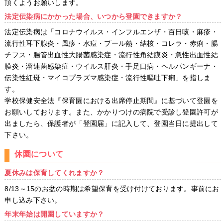
頂くようお願いします。
法定伝染病にかかった場合、いつから登園できますか？
法定伝染病は「コロナウイルス・インフルエンザ・百日咳・麻疹・
流行性耳下腺炎・風疹・水痘・プール熱・結核・コレラ・赤痢・腸
チフス・腸管出血性大腸菌感染症・流行性角結膜炎・急性出血性結
膜炎・溶連菌感染症・ウイルス肝炎・手足口病・ヘルパンギーナ・
伝染性紅斑・マイコプラズマ感染症・流行性嘔吐下痢」を指しま
す。
学校保健安全法『保育園における出席停止期間』に基づいて登園を
お願いしております。また、かかりつけの病院で受診し登園許可が
出ましたら、保護者が「登園届」に記入して、登園当日に提出して
下さい。
休園について
夏休みは保育してくれますか？
8/13～15のお盆の時期は希望保育を受け付けております。事前にお
申し込み下さい。
年末年始は開園していますか？