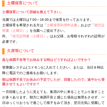
土曜保育について
土曜保育について詳細を教えて下さい。
当園では土曜日は7:00～18:00まで保育を行っております。
土曜保育を希望される方は「
土曜保育利用申込書
」および「
就労証
明書（土曜日）
」を当園へご提出下さい。
尚、「
就労証明書（土曜日）
」はお父様、お母様それぞれの証明が
必要です。
欠席等について
急な体調不良等でお休みする時はどうすればよいですか？
登降園システム(コドモン)に入れてください。または、当日８時以
降に電話でのご連絡をお願いします。
朝は体調不良でお休みの予定でしたが、回復したので、途中から登
園させてもよいですか？
一旦回復したように見えても、集団の中に来ることでぶり返すこと
が多々あります。朝方に体調不良と感じた場合は無理をさせず、一
日ゆっくりおうちで過ごして様子をみて頂き、翌日元気に登園して