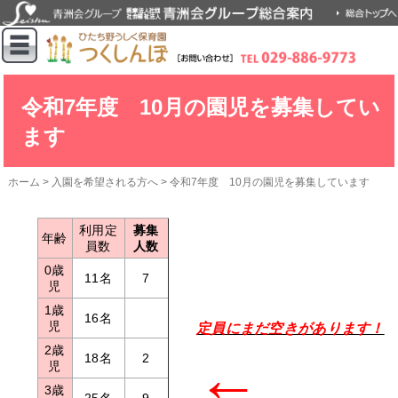
令和7年度 10月の園児を募集してい
ます
ホーム
>
入園を希望される方へ
>
令和7年度 10月の園児を募集しています
利用定
募集
年齢
員数
人数
0歳
11名
7
児
1歳
16名
児
定員にまだ空きがあります！
2歳
←
18名
2
児
3歳