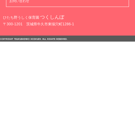
お問い合わせ
つくしんぼ
ひたち野うしく保育園
〒300-1201 茨城県牛久市東猯穴町1286-1