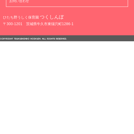
お問い合わせ
つくしんぼ
ひたち野うしく保育園
〒300-1201 茨城県牛久市東猯穴町1286-1