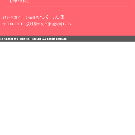
お問い合わせ
つくしんぼ
ひたち野うしく保育園
〒300-1201 茨城県牛久市東猯穴町1286-1