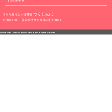
お問い合わせ
つくしんぼ
ひたち野うしく保育園
〒300-1201 茨城県牛久市東猯穴町1286-1