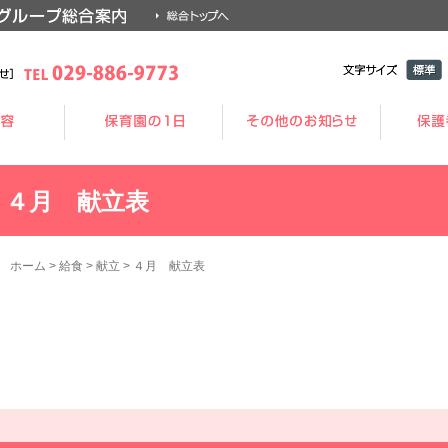
文字サイ
標準
ズ
４月 献立表
ホーム
>
給食
>
献立
>
４月 献立表