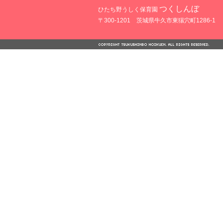
つくしんぼ
ひたち野うしく保育園
〒300-1201 茨城県牛久市東猯穴町1286-1