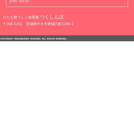
お問い合わせ
つくしんぼ
ひたち野うしく保育園
〒300-1201 茨城県牛久市東猯穴町1286-1