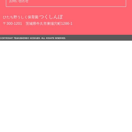
お問い合わせ
つくしんぼ
ひたち野うしく保育園
〒300-1201 茨城県牛久市東猯穴町1286-1