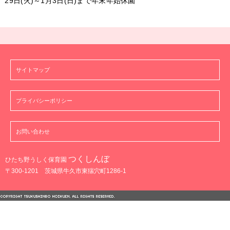
29日(火)～1月3日(日)まで年末年始休園
サイトマップ
プライバシーポリシー
お問い合わせ
つくしんぼ
ひたち野うしく保育園
〒300-1201 茨城県牛久市東猯穴町1286-1