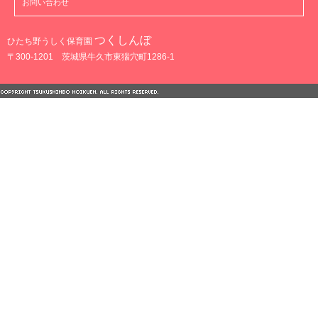
お問い合わせ
つくしんぼ
ひたち野うしく保育園
〒300-1201 茨城県牛久市東猯穴町1286-1