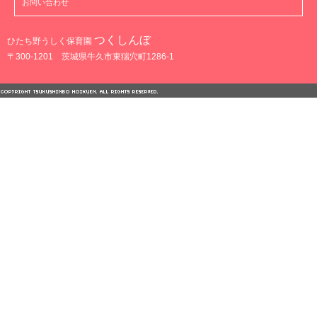
お問い合わせ
つくしんぼ
ひたち野うしく保育園
〒300-1201 茨城県牛久市東猯穴町1286-1