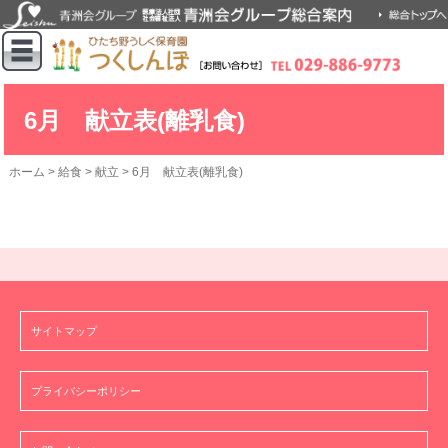
6月 献立表(離乳食)
ホーム
>
給食
>
献立
>
6月 献立表(離乳食)
サイトマップ
プライバシーポリシー