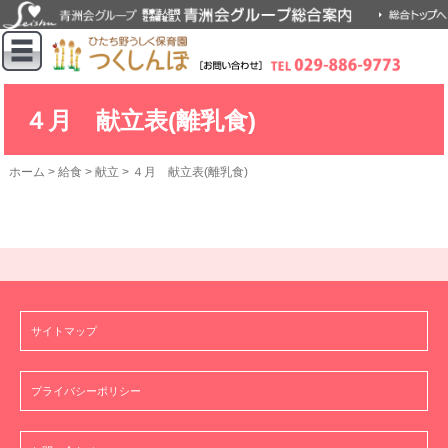
４月 献立表(離乳食)
ホーム
>
給食
>
献立
>
４月 献立表(離乳食)
サイトマップ
プライバシーポリシー