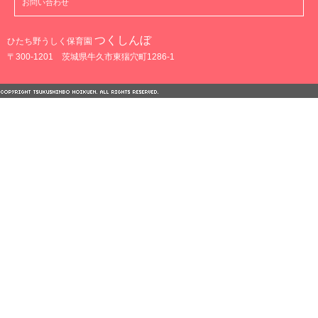
お問い合わせ
つくしんぼ
ひたち野うしく保育園
〒300-1201 茨城県牛久市東猯穴町1286-1