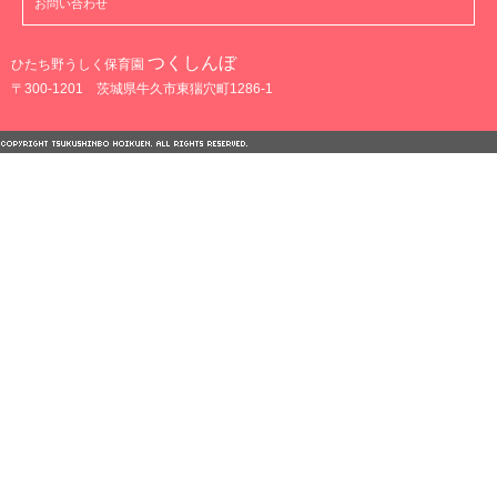
お問い合わせ
つくしんぼ
ひたち野うしく保育園
〒300-1201 茨城県牛久市東猯穴町1286-1