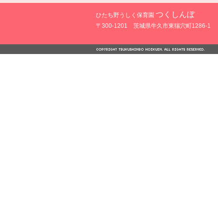
つくしんぼ
ひたち野うしく保育園
〒300-1201 茨城県牛久市東猯穴町1286-1