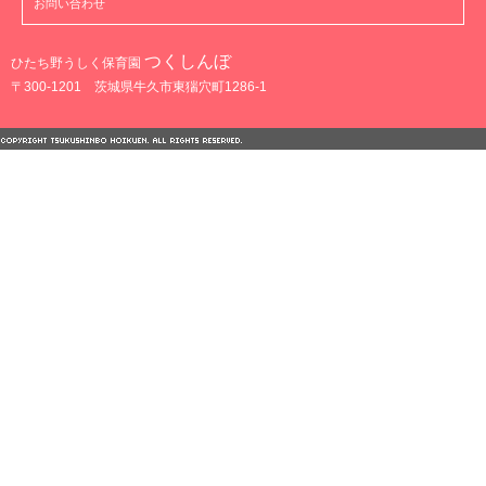
お問い合わせ
つくしんぼ
ひたち野うしく保育園
〒300-1201 茨城県牛久市東猯穴町1286-1