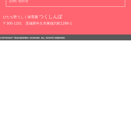
お問い合わせ
つくしんぼ
ひたち野うしく保育園
〒300-1201 茨城県牛久市東猯穴町1286-1