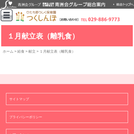
１月献立表（離乳食）
ホーム
>
給食
>
献立
>
１月献立表（離乳食）
サイトマップ
プライバシーポリシー