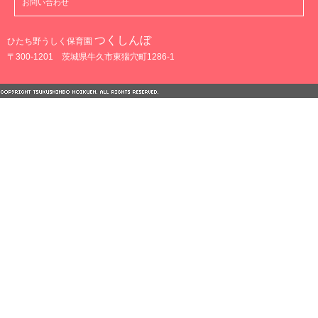
お問い合わせ
つくしんぼ
ひたち野うしく保育園
〒300-1201 茨城県牛久市東猯穴町1286-1