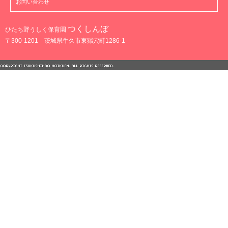
お問い合わせ
つくしんぼ
ひたち野うしく保育園
〒300-1201 茨城県牛久市東猯穴町1286-1